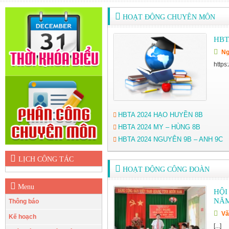
HOẠT ĐỘNG CHUYÊN MÔN
HBT
Ng
https
HBTA 2024 HẠO HUYỀN 8B
HBTA 2024 MY – HÙNG 8B
HBTA 2024 NGUYÊN 9B – ANH 9C
LỊCH CÔNG TÁC
HOẠT ĐỘNG CÔNG ĐOÀN
Menu
HỘI
NĂM
Thông báo
Vă
Kế hoạch
[...]