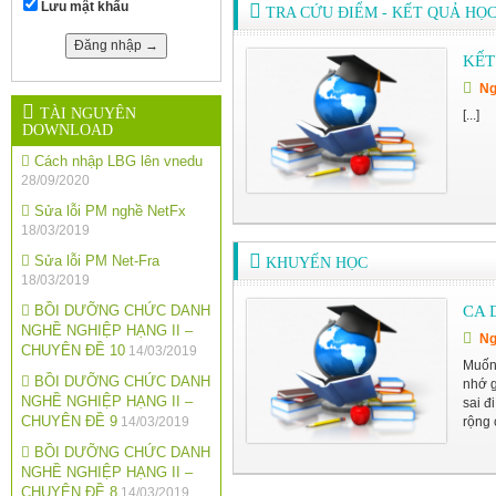
Lưu mật khẩu
TRA CỨU ĐIỂM - KẾT QUẢ HỌC
KẾT
Ng
TÀI NGUYÊN
[...]
DOWNLOAD
Cách nhập LBG lên vnedu
28/09/2020
Sửa lỗi PM nghề NetFx
18/03/2019
Sửa lỗi PM Net-Fra
KHUYẾN HỌC
18/03/2019
BỒI DƯỠNG CHỨC DANH
CA 
NGHỀ NGHIỆP HẠNG II –
Ng
CHUYÊN ĐỀ 10
14/03/2019
Muốn 
BỒI DƯỠNG CHỨC DANH
nhớ g
NGHỀ NGHIỆP HẠNG II –
sai đ
CHUYÊN ĐỀ 9
14/03/2019
rộng c
BỒI DƯỠNG CHỨC DANH
NGHỀ NGHIỆP HẠNG II –
CHUYÊN ĐỀ 8
14/03/2019