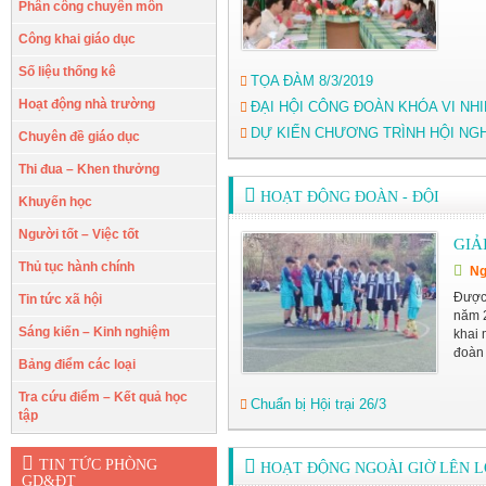
Phân công chuyên môn
Công khai giáo dục
Số liệu thống kê
TỌA ĐÀM 8/3/2019
Hoạt động nhà trường
ĐẠI HỘI CÔNG ĐOÀN KHÓA VI NHI
DỰ KIẾN CHƯƠNG TRÌNH HỘI NGH
Chuyên đề giáo dục
Thi đua – Khen thưởng
HOẠT ĐỘNG ĐOÀN - ĐỘI
Khuyến học
Người tốt – Việc tốt
GIẢ
Thủ tục hành chính
Ng
Được 
Tin tức xã hội
năm 2
Sáng kiến – Kinh nghiệm
khai 
đoàn 
Bảng điểm các loại
Tra cứu điểm – Kết quả học
Chuẩn bị Hội trại 26/3
tập
TIN TỨC PHÒNG
HOẠT ĐỘNG NGOÀI GIỜ LÊN L
GD&ĐT