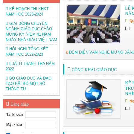
LỄ 
KẾ HOẠCH THI KHKT
NĂM
NĂM HỌC 2023-2024
Qu
GIẢI BÓNG CHUYỀN
[...]
NGÀNH GIÁO DỤC CHÀO
MỪNG KỶ NIỆM 41 NĂM
NGÀY NHÀ GIÁO VIỆT NAM
HỘI NGHỊ TỔNG KẾT
ĐÊM DIỄN VĂN NGHỆ MỪNG ĐẢN
NĂM HỌC 2022-2023
LUÂTH THANH TRA NĂM
2022
CÔNG KHAI GIÁO DỤC
BỘ GIÁO DỤC VÀ ĐÀO
KẾ 
TẠO BÃI BỎ MỘT SỐ
TRƯ
THÔNG TƯ
NHÌ
Ng
Đăng nhập
[...]
Tài khoản
Mật khẩu